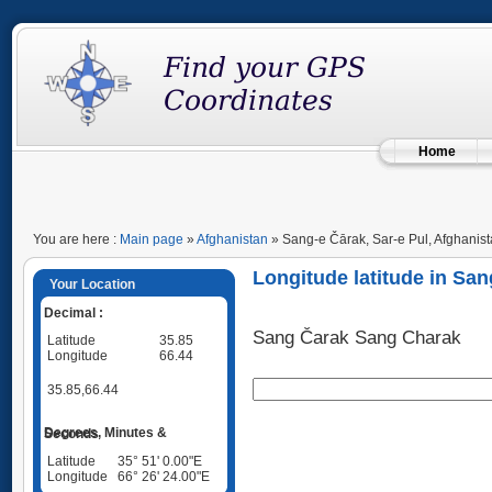
Home
You are here :
Main page
»
Afghanistan
» Sang-e Čārak, Sar-e Pul, Afghanis
Longitude latitude in San
Your Location
Decimal :
Sang Čarak Sang Charak
Latitude
35.85
Longitude
66.44
35.85,66.44
Degrees, Minutes & Seconds
Latitude
35° 51' 0.00"E
Longitude
66° 26' 24.00"E