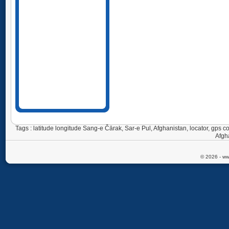
Tags : latitude longitude Sang-e Čārak, Sar-e Pul, Afghanistan, locator, gp
Afgh
© 2026 - ww