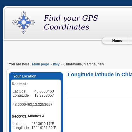
Home
You are here :
Main page
»
Italy
» Chiaravalle, Marche, Italy
Longitude latitude in Chia
Your Location
Decimal :
Latitude
43.6000463
Longitude
13.3253657
43.6000463,13.3253657
Degrees, Minutes & Seconds
Latitude
43° 36' 0.17"E
Longitude
13° 19' 31.32"E