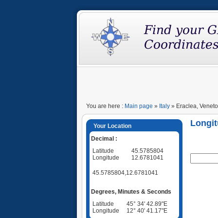
You are here :
Main page
»
Italy
» Eraclea, Veneto,
Longit
Your Location
Decimal :
Latitude
45.5785804
Longitude
12.6781041
45.5785804,12.6781041
Degrees, Minutes & Seconds
Latitude
45° 34' 42.89"E
Longitude
12° 40' 41.17"E