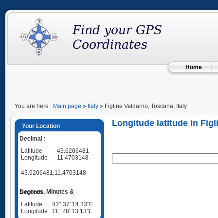
Home
You are here :
Main page
»
Italy
» Figline Valdarno, Toscana, Italy
Longitude latitude in Figl
Your Location
Decimal :
Latitude
43.6206481
Longitude
11.4703148
43.6206481,11.4703148
Degrees, Minutes & Seconds
Latitude
43° 37' 14.33"E
Longitude
11° 28' 13.13"E