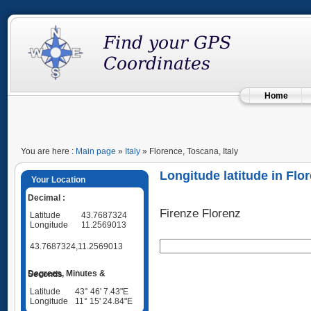
Home
You are here :
Main page
»
Italy
» Florence, Toscana, Italy
Longitude latitude in Flor
Your Location
Decimal :
Firenze Florenz
Latitude
43.7687324
Longitude
11.2569013
43.7687324,11.2569013
Degrees, Minutes & Seconds
Latitude
43° 46' 7.43"E
Longitude
11° 15' 24.84"E