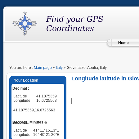
Home
You are here :
Main page
»
Italy
» Giovinazzo, Apulia, Italy
Longitude latitude in Giov
Your Location
Decimal :
Latitude
41.1875359
Longitude
16.6725563
41.1875359,16.6725563
Degrees, Minutes & Seconds
Latitude
41° 11' 15.13"E
Longitude
16° 40' 21.20"E