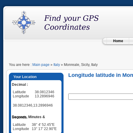
Home
You are here :
Main page
»
Italy
» Monreale, Sicily, Italy
Longitude latitude in Monre
Your Location
Decimal :
Latitude
38.0812346
Longitude
13.2896946
38.0812346,13.2896946
Degrees, Minutes & Seconds
Latitude
38° 4' 52.45"E
Longitude
13° 17' 22.90"E