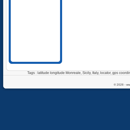
Tags : latitude longitude Monreale, Sicily, Italy, locator, gps coor
© 2026 - ww