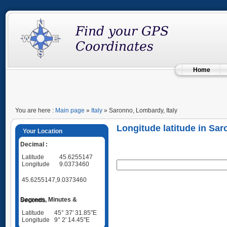
Home
You are here :
Main page
»
Italy
» Saronno, Lombardy, Italy
Longitude latitude in Sar
Your Location
Decimal :
Latitude
45.6255147
Longitude
9.0373460
45.6255147,9.0373460
Degrees, Minutes & Seconds
Latitude
45° 37' 31.85"E
Longitude
9° 2' 14.45"E