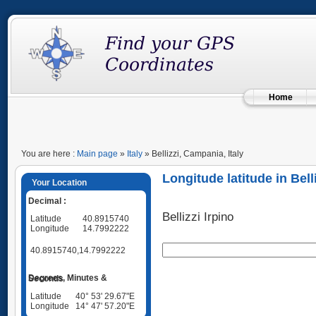
Home
You are here :
Main page
»
Italy
» Bellizzi, Campania, Italy
Longitude latitude in Bell
Your Location
Decimal :
Bellizzi Irpino
Latitude
40.8915740
Longitude
14.7992222
40.8915740,14.7992222
Degrees, Minutes & Seconds
Latitude
40° 53' 29.67"E
Longitude
14° 47' 57.20"E