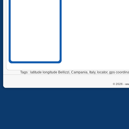
Tags : latitude longitude Bellizzi, Campania, Italy, locator, gps coord
© 2026 - ww