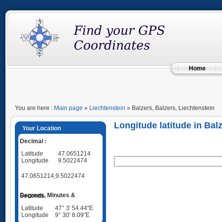
Home
You are here :
Main page
»
Liechtenstein
» Balzers, Balzers, Liechtenstein
Longitude latitude in Bal
Your Location
Decimal :
Latitude
47.0651214
Longitude
9.5022474
47.0651214,9.5022474
Degrees, Minutes & Seconds
Latitude
47° 3' 54.44"E
Longitude
9° 30' 8.09"E