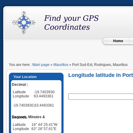
Home
You are here :
Main page
»
Mauritius
» Port Sud-Est, Rodrigues, Mauritius
Longitude latitude in Por
Your Location
Decimal :
Latitude
-19.7403930
Longitude
63.4493361
-19.7403930,63.4493361
Degrees, Minutes & Seconds
Latitude
19° 44' 25.41"W
Longitude
63° 26' 57.61"E