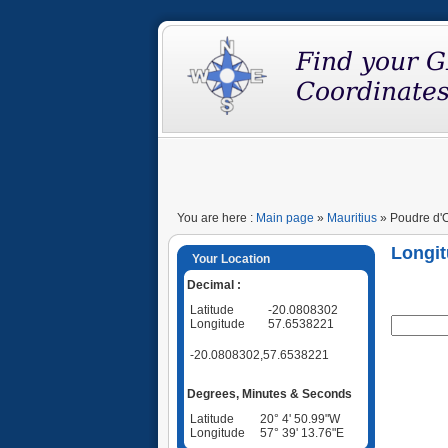
You are here :
Main page
»
Mauritius
» Poudre d'O
Longit
Your Location
Decimal :
Latitude
-20.0808302
Longitude
57.6538221
-20.0808302,57.6538221
Degrees, Minutes & Seconds
Latitude
20° 4' 50.99"W
Longitude
57° 39' 13.76"E