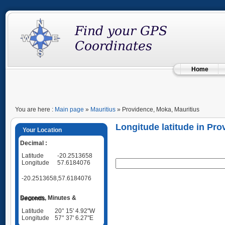
Home
You are here :
Main page
»
Mauritius
» Providence, Moka, Mauritius
Longitude latitude in Pro
Your Location
Decimal :
Latitude
-20.2513658
Longitude
57.6184076
-20.2513658,57.6184076
Degrees, Minutes & Seconds
Latitude
20° 15' 4.92"W
Longitude
57° 37' 6.27"E