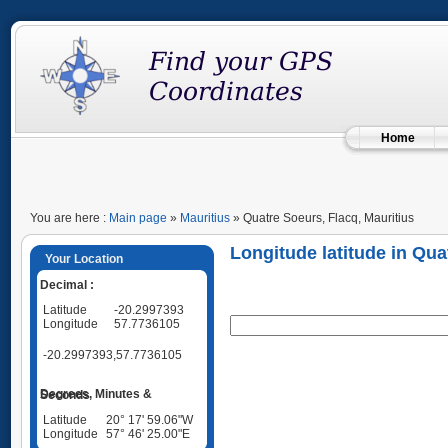
Home
You are here :
Main page
»
Mauritius
» Quatre Soeurs, Flacq, Mauritius
Longitude latitude in Qua
Your Location
Decimal :
Latitude
-20.2997393
Longitude
57.7736105
-20.2997393,57.7736105
Degrees, Minutes & Seconds
Latitude
20° 17' 59.06"W
Longitude
57° 46' 25.00"E