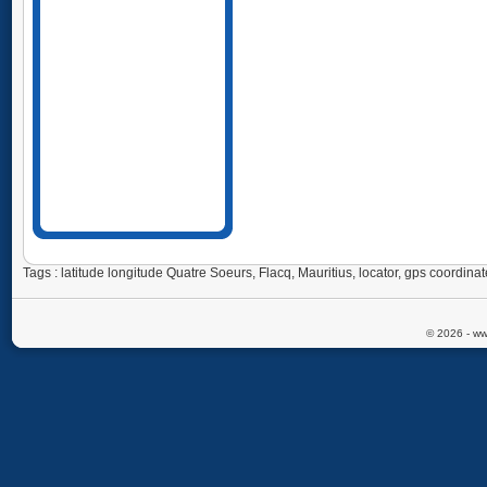
Tags : latitude longitude Quatre Soeurs, Flacq, Mauritius, locator, gps coordi
© 2026 - ww