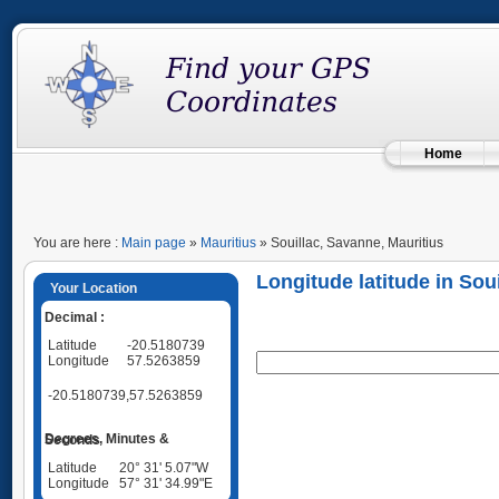
Home
You are here :
Main page
»
Mauritius
» Souillac, Savanne, Mauritius
Longitude latitude in Sou
Your Location
Decimal :
Latitude
-20.5180739
Longitude
57.5263859
-20.5180739,57.5263859
Degrees, Minutes & Seconds
Latitude
20° 31' 5.07"W
Longitude
57° 31' 34.99"E