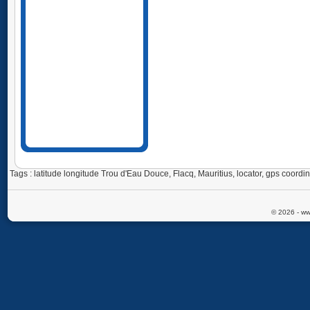
Tags : latitude longitude Trou d'Eau Douce, Flacq, Mauritius, locator, gps coor
© 2026 - ww