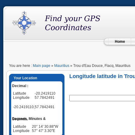
Home
You are here :
Main page
»
Mauritius
» Trou d'Eau Douce, Flacq, Mauritius
Longitude latitude in Tro
Your Location
Decimal :
Latitude
-20.2419110
Longitude
57.7842491
-20.2419110,57.7842491
Degrees, Minutes & Seconds
Latitude
20° 14' 30.88"W
Longitude
57° 47' 3.30"E