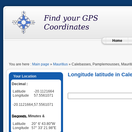
Home
You are here :
Main page
»
Mauritius
» Calebasses, Pamplemousses, Maurit
Longitude latitude in Ca
Your Location
Decimal :
Latitude
-20.1121664
Longitude
57.5561071
-20.1121664,57.5561071
Degrees, Minutes & Seconds
Latitude
20° 6' 43.80"W
Longitude
57° 33' 21.98"E