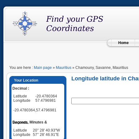
Home
You are here :
Main page
»
Mauritius
» Chamouny, Savanne, Mauritius
Longitude latitude in Ch
Your Location
Decimal :
Latitude
-20.4780364
Longitude
57.4796981
-20.4780364,57.4796981
Degrees, Minutes & Seconds
Latitude
20° 28' 40.93"W
Longitude
57° 28' 46.91"E