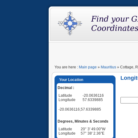
You are here :
Main page
»
Mauritius
» Cottage, R
Longit
Your Location
Decimal :
Latitude
-20.0636116
Longitude
57.6339885
-20.0636116,57.6339885
Degrees, Minutes & Seconds
Latitude
20° 3' 49.00"W
Longitude
57° 38' 2.36"E