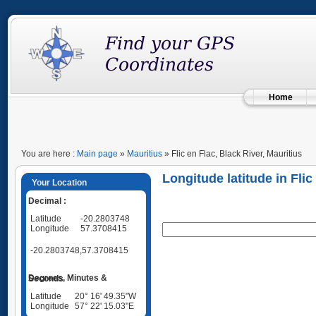
Home
You are here :
Main page
»
Mauritius
» Flic en Flac, Black River, Mauritius
Longitude latitude in Flic
Your Location
Decimal :
Latitude
-20.2803748
Longitude
57.3708415
-20.2803748,57.3708415
Degrees, Minutes & Seconds
Latitude
20° 16' 49.35"W
Longitude
57° 22' 15.03"E