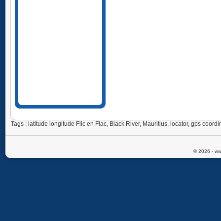
Tags : latitude longitude Flic en Flac, Black River, Mauritius, locator, gps coor
© 2026 - ww