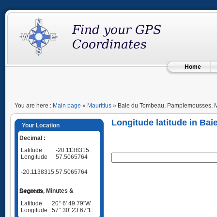
Home
You are here :
Main page
»
Mauritius
» Baie du Tombeau, Pamplemousses, M
Longitude latitude in B
Your Location
Decimal :
Latitude
-20.1138315
Longitude
57.5065764
-20.1138315,57.5065764
Degrees, Minutes & Seconds
Latitude
20° 6' 49.79"W
Longitude
57° 30' 23.67"E