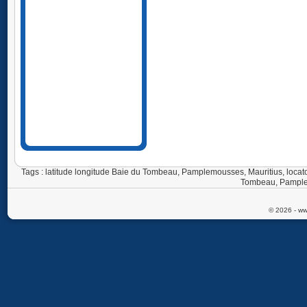
Tags : latitude longitude Baie du Tombeau, Pamplemousses, Mauritius, loc
Tombeau, Pamplem
© 2026 - ww