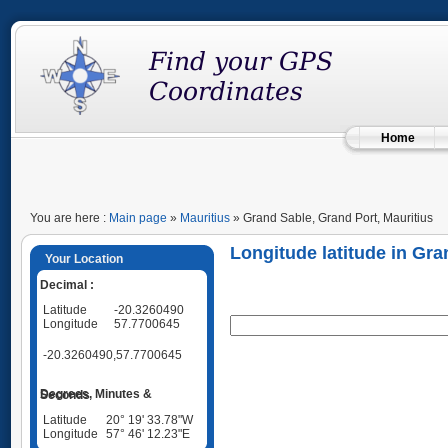
Home
You are here :
Main page
»
Mauritius
» Grand Sable, Grand Port, Mauritius
Longitude latitude in Gra
Your Location
Decimal :
Latitude
-20.3260490
Longitude
57.7700645
-20.3260490,57.7700645
Degrees, Minutes & Seconds
Latitude
20° 19' 33.78"W
Longitude
57° 46' 12.23"E