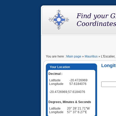
You are here :
Main page
»
Mauritius
» L'Escalier,
Longit
Your Location
Decimal :
Latitude
-20.4726969
Longitude
57.6184076
-20.4726969,57.6184076
Degrees, Minutes & Seconds
Latitude
20° 28' 21.71"W
Longitude
57° 37' 6.27"E