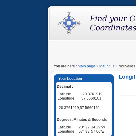
You are here :
Main page
»
Mauritius
» Nouvelle F
Longit
Your Location
Decimal :
Latitude
-20.3761919
Longitude
57.5660161
-20.3761919,57.5660161
Degrees, Minutes & Seconds
Latitude
20° 22' 34.29"W
Longitude
57° 33' 57.66"E