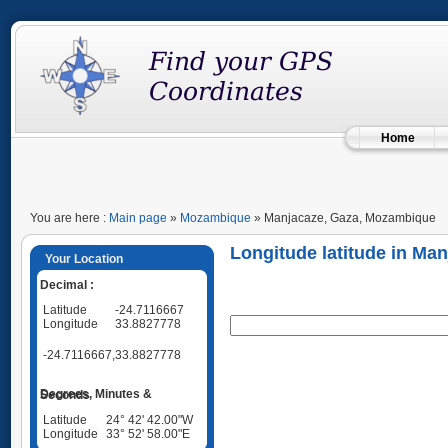
Home
You are here :
Main page
»
Mozambique
» Manjacaze, Gaza, Mozambique
Longitude latitude in Ma
Your Location
Decimal :
Latitude
-24.7116667
Longitude
33.8827778
-24.7116667,33.8827778
Degrees, Minutes & Seconds
Latitude
24° 42' 42.00"W
Longitude
33° 52' 58.00"E