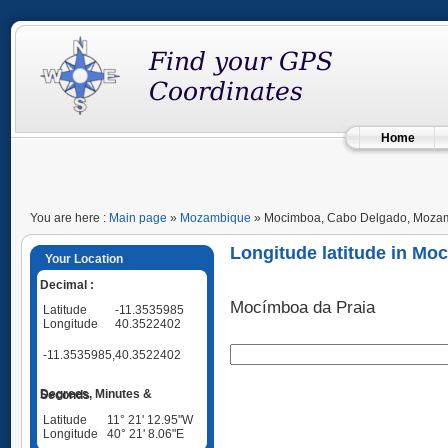
Home
You are here :
Main page
»
Mozambique
» Mocimboa, Cabo Delgado, Moza
Longitude latitude in M
Your Location
Decimal :
Mocímboa da Praia
Latitude
-11.3535985
Longitude
40.3522402
-11.3535985,40.3522402
Degrees, Minutes & Seconds
Latitude
11° 21' 12.95"W
Longitude
40° 21' 8.06"E