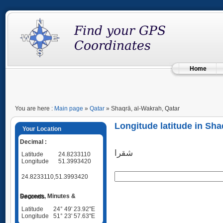
Home
You are here :
Main page
»
Qatar
» Shaqrā, al-Wakrah, Qatar
Longitude latitude in Sha
Your Location
Decimal :
شقرا
Latitude
24.8233110
Longitude
51.3993420
24.8233110,51.3993420
Degrees, Minutes & Seconds
Latitude
24° 49' 23.92"E
Longitude
51° 23' 57.63"E