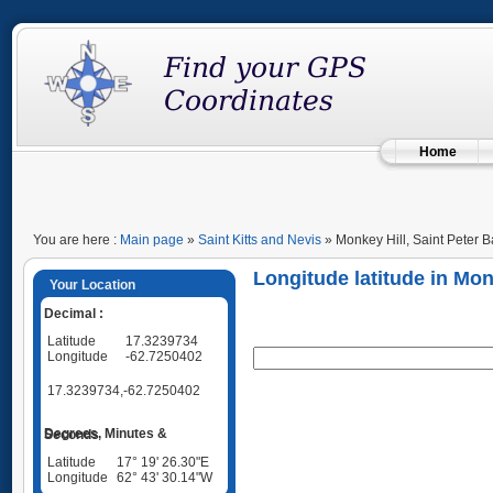
Home
You are here :
Main page
»
Saint Kitts and Nevis
» Monkey Hill, Saint Peter B
Longitude latitude in Mon
Your Location
Decimal :
Latitude
17.3239734
Longitude
-62.7250402
17.3239734,-62.7250402
Degrees, Minutes & Seconds
Latitude
17° 19' 26.30"E
Longitude
62° 43' 30.14"W