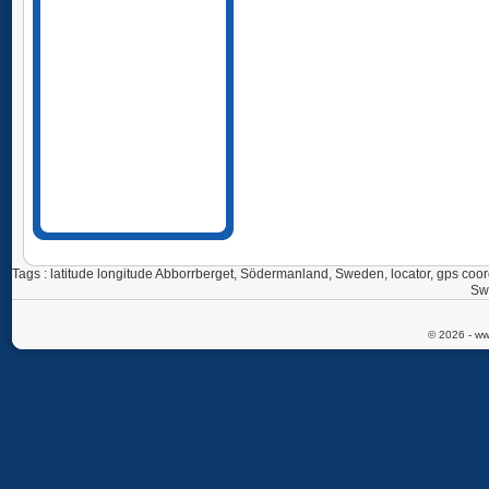
Tags : latitude longitude Abborrberget, Södermanland, Sweden, locator, gps 
Sw
© 2026 - ww