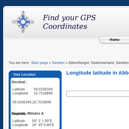
Home
You are here :
Main page
»
Sweden
» Abborrberget, Södermanland, Sweden
Longitude latitude in A
Your Location
Decimal :
Latitude
59.0336349
Longitude
16.7518899
59.0336349,16.7518899
Degrees, Minutes & Seconds
Latitude
59° 2' 1.09"E
Longitude
16° 45' 6.80"E