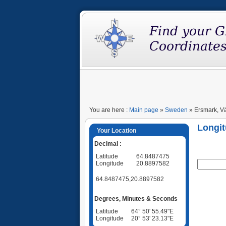
You are here :
Main page
»
Sweden
» Ersmark, V
Longit
Your Location
Decimal :
Latitude
64.8487475
Longitude
20.8897582
64.8487475,20.8897582
Degrees, Minutes & Seconds
Latitude
64° 50' 55.49"E
Longitude
20° 53' 23.13"E