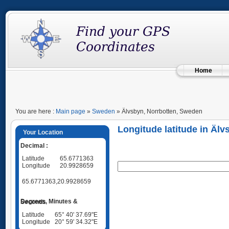
Home
You are here :
Main page
»
Sweden
» Älvsbyn, Norrbotten, Sweden
Longitude latitude in Äl
Your Location
Decimal :
Latitude
65.6771363
Longitude
20.9928659
65.6771363,20.9928659
Degrees, Minutes & Seconds
Latitude
65° 40' 37.69"E
Longitude
20° 59' 34.32"E