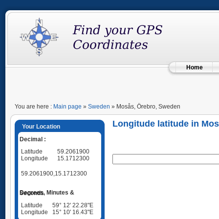
Home
You are here :
Main page
»
Sweden
» Mosås, Örebro, Sweden
Longitude latitude in Mo
Your Location
Decimal :
Latitude
59.2061900
Longitude
15.1712300
59.2061900,15.1712300
Degrees, Minutes & Seconds
Latitude
59° 12' 22.28"E
Longitude
15° 10' 16.43"E