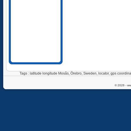
Tags : latitude longitude Mosås, Örebro, Sweden, locator, gps coor
© 2026 - ww