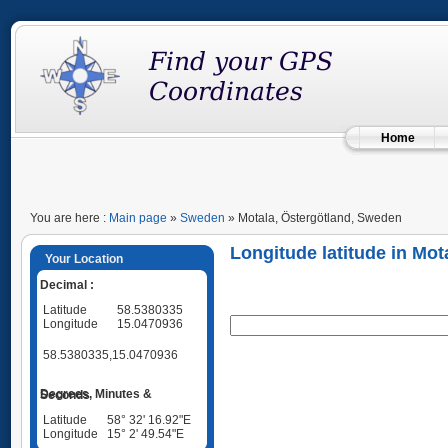
Home
You are here :
Main page
»
Sweden
» Motala, Östergötland, Sweden
Longitude latitude in Mo
Your Location
Decimal :
Latitude
58.5380335
Longitude
15.0470936
58.5380335,15.0470936
Degrees, Minutes & Seconds
Latitude
58° 32' 16.92"E
Longitude
15° 2' 49.54"E