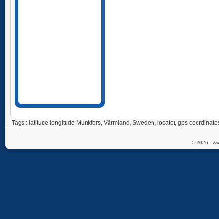
Tags : latitude longitude Munkfors, Värmland, Sweden, locator, gps coordi
© 2026 - ww