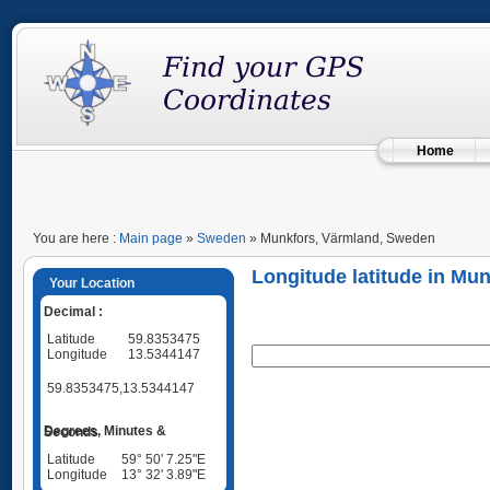
Home
You are here :
Main page
»
Sweden
» Munkfors, Värmland, Sweden
Longitude latitude in Mu
Your Location
Decimal :
Latitude
59.8353475
Longitude
13.5344147
59.8353475,13.5344147
Degrees, Minutes & Seconds
Latitude
59° 50' 7.25"E
Longitude
13° 32' 3.89"E