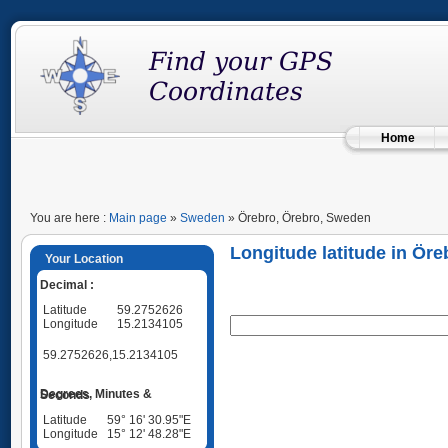
Home
You are here :
Main page
»
Sweden
» Örebro, Örebro, Sweden
Longitude latitude in Ör
Your Location
Decimal :
Latitude
59.2752626
Longitude
15.2134105
59.2752626,15.2134105
Degrees, Minutes & Seconds
Latitude
59° 16' 30.95"E
Longitude
15° 12' 48.28"E