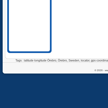
Tags : latitude longitude Örebro, Örebro, Sweden, locator, gps coor
© 2026 - ww