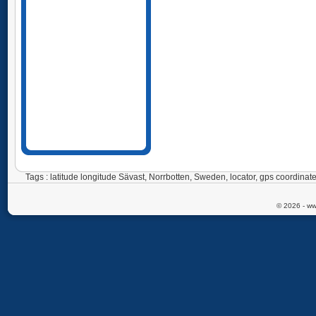
Tags : latitude longitude Sävast, Norrbotten, Sweden, locator, gps coordi
© 2026 - ww