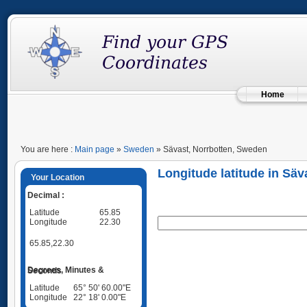
Home
You are here :
Main page
»
Sweden
» Sävast, Norrbotten, Sweden
Longitude latitude in Sä
Your Location
Decimal :
Latitude
65.85
Longitude
22.30
65.85,22.30
Degrees, Minutes & Seconds
Latitude
65° 50' 60.00"E
Longitude
22° 18' 0.00"E