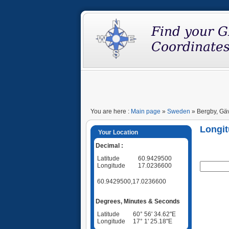
You are here :
Main page
»
Sweden
» Bergby, Gä
Longit
Your Location
Decimal :
Latitude
60.9429500
Longitude
17.0236600
60.9429500,17.0236600
Degrees, Minutes & Seconds
Latitude
60° 56' 34.62"E
Longitude
17° 1' 25.18"E