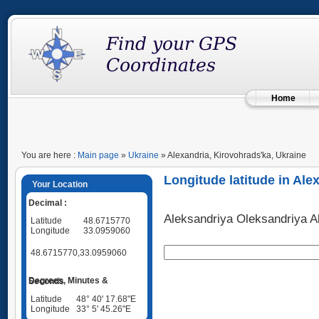
Home
You are here :
Main page
»
Ukraine
» Alexandria, Kirovohrads'ka, Ukraine
Longitude latitude in Ale
Your Location
Decimal :
Aleksandriya Oleksandriya 
Latitude
48.6715770
Longitude
33.0959060
48.6715770,33.0959060
Degrees, Minutes & Seconds
Latitude
48° 40' 17.68"E
Longitude
33° 5' 45.26"E