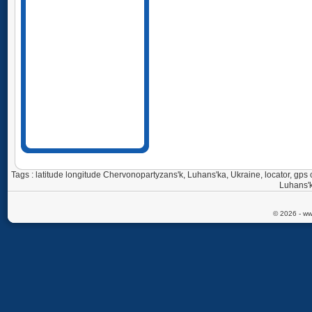
Tags : latitude longitude Chervonopartyzans'k, Luhans'ka, Ukraine, locator, g
Luhans'k
© 2026 - ww