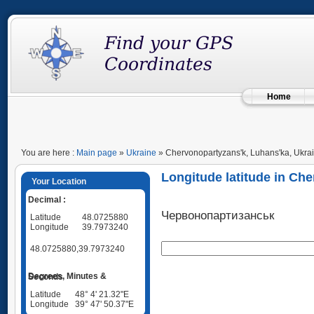
Home
You are here :
Main page
»
Ukraine
» Chervonopartyzans'k, Luhans'ka, Ukra
Longitude latitude in Ch
Your Location
Decimal :
Червонопартизанськ
Latitude
48.0725880
Longitude
39.7973240
48.0725880,39.7973240
Degrees, Minutes & Seconds
Latitude
48° 4' 21.32"E
Longitude
39° 47' 50.37"E