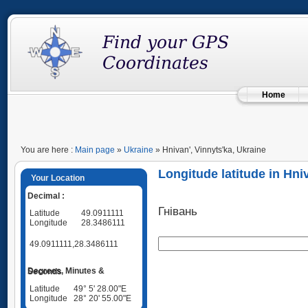
Home
You are here :
Main page
»
Ukraine
» Hnivan', Vinnyts'ka, Ukraine
Longitude latitude in Hni
Your Location
Decimal :
Гнівань
Latitude
49.0911111
Longitude
28.3486111
49.0911111,28.3486111
Degrees, Minutes & Seconds
Latitude
49° 5' 28.00"E
Longitude
28° 20' 55.00"E