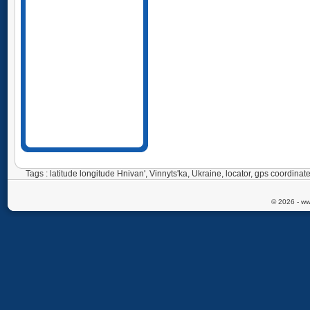
Tags : latitude longitude Hnivan', Vinnyts'ka, Ukraine, locator, gps coordin
© 2026 - ww