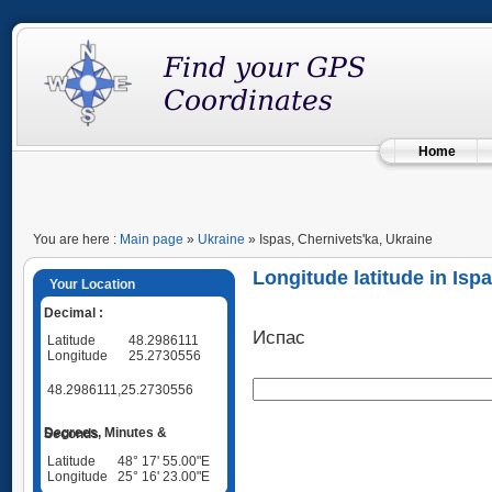
Home
You are here :
Main page
»
Ukraine
» Ispas, Chernivets'ka, Ukraine
Longitude latitude in Isp
Your Location
Decimal :
Испас
Latitude
48.2986111
Longitude
25.2730556
48.2986111,25.2730556
Degrees, Minutes & Seconds
Latitude
48° 17' 55.00"E
Longitude
25° 16' 23.00"E