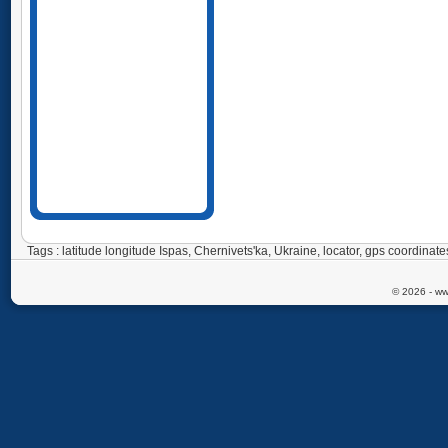
Tags : latitude longitude Ispas, Chernivets'ka, Ukraine, locator, gps coordin
© 2026 - ww