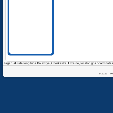
Tags : latitude longitude Balakliya, Cherkas'ka, Ukraine, locator, gps coordina
© 2026 - ww