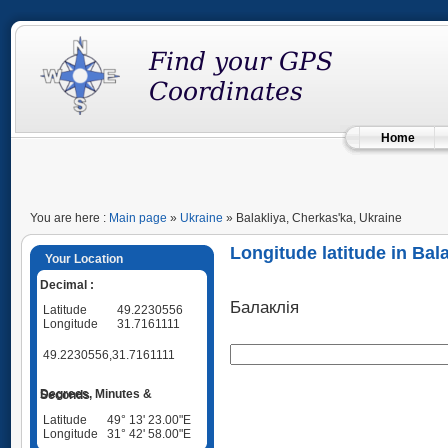
Home
You are here :
Main page
»
Ukraine
» Balakliya, Cherkas'ka, Ukraine
Longitude latitude in Bal
Your Location
Decimal :
Балаклія
Latitude
49.2230556
Longitude
31.7161111
49.2230556,31.7161111
Degrees, Minutes & Seconds
Latitude
49° 13' 23.00"E
Longitude
31° 42' 58.00"E