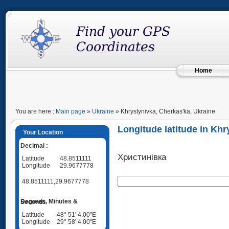
Home
You are here :
Main page
»
Ukraine
» Khrystynivka, Cherkas'ka, Ukraine
Longitude latitude in Khr
Your Location
Decimal :
Христинівка
Latitude
48.8511111
Longitude
29.9677778
48.8511111,29.9677778
Degrees, Minutes & Seconds
Latitude
48° 51' 4.00"E
Longitude
29° 58' 4.00"E