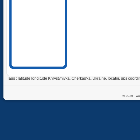
Tags : latitude longitude Khrystynivka, Cherkas'ka, Ukraine, locator, gps coo
© 2026 - ww