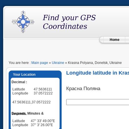
Home
You are here :
Main page
»
Ukraine
» Krasna Polyana, Donetsk, Ukraine
Longitude latitude in Kr
Your Location
Decimal :
Красна Поляна
Latitude
47.5636111
Longitude
37.0572222
47.5636111,37.0572222
Degrees, Minutes & Seconds
Latitude
47° 33' 49.00"E
Longitude
37° 3' 26.00"E