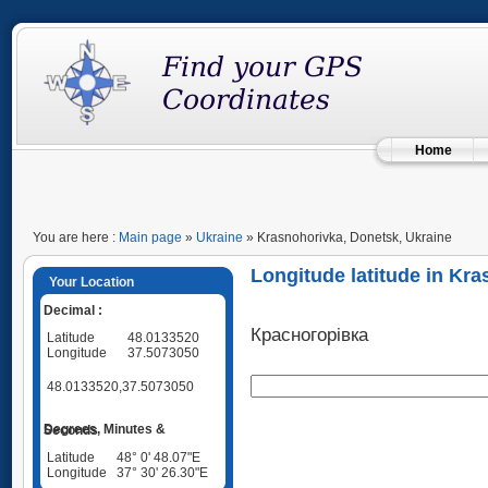
Home
You are here :
Main page
»
Ukraine
» Krasnohorivka, Donetsk, Ukraine
Longitude latitude in Kr
Your Location
Decimal :
Красногорівка
Latitude
48.0133520
Longitude
37.5073050
48.0133520,37.5073050
Degrees, Minutes & Seconds
Latitude
48° 0' 48.07"E
Longitude
37° 30' 26.30"E