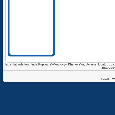
Tags : latitude longitude Kup'yans'k-Vuzlovyy, Kharkivs'ka, Ukraine, locator, 
Kharkivs'
© 2026 - ww