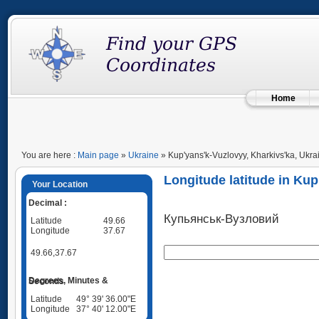
Home
You are here :
Main page
»
Ukraine
» Kup'yans'k-Vuzlovyy, Kharkivs'ka, Ukra
Longitude latitude in Kup
Your Location
Decimal :
Купьянськ-Вузловий
Latitude
49.66
Longitude
37.67
49.66,37.67
Degrees, Minutes & Seconds
Latitude
49° 39' 36.00"E
Longitude
37° 40' 12.00"E