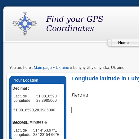
Home
You are here :
Main page
»
Ukraine
» Luhyny, Zhytomyrs'ka, Ukraine
Longitude latitude in Lu
Your Location
Decimal :
Лугини
Latitude
51.0816590
Longitude
28.3985000
51.0816590,28.3985000
Degrees, Minutes & Seconds
Latitude
51° 4' 53.97"E
Longitude
28° 23' 54.60"E