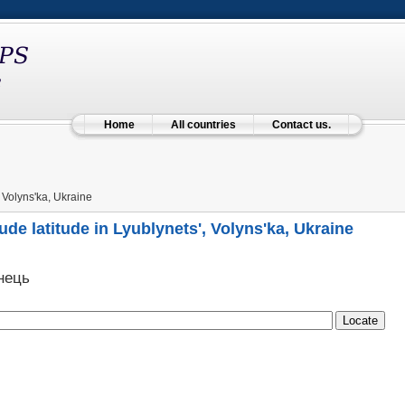
Home
All countries
Contact us.
 Volyns'ka, Ukraine
ude latitude in Lyublynets', Volyns'ka, Ukraine
нець