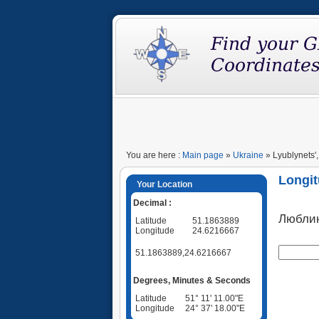
You are here :
Main page
»
Ukraine
» Lyublynets',
Longit
Your Location
Decimal :
Любли
Latitude
51.1863889
Longitude
24.6216667
51.1863889,24.6216667
Degrees, Minutes & Seconds
Latitude
51° 11' 11.00"E
Longitude
24° 37' 18.00"E