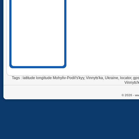
Tags : latitude longitude Mohyliv-Podil's'kyy, Vinnyts'ka, Ukraine, locator, 
Vinnyts'
© 2026 - ww