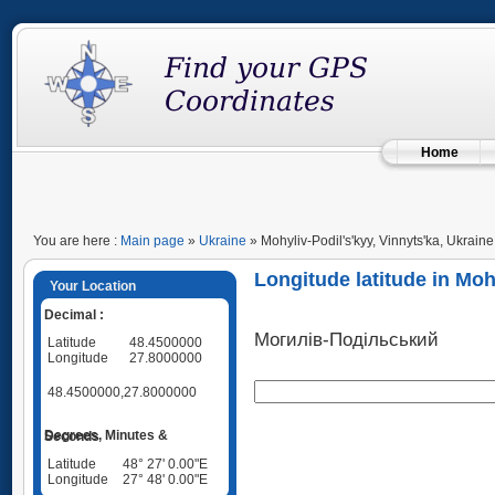
Home
You are here :
Main page
»
Ukraine
» Mohyliv-Podil's'kyy, Vinnyts'ka, Ukraine
Longitude latitude in Moh
Your Location
Decimal :
Могилів-Подільський
Latitude
48.4500000
Longitude
27.8000000
48.4500000,27.8000000
Degrees, Minutes & Seconds
Latitude
48° 27' 0.00"E
Longitude
27° 48' 0.00"E