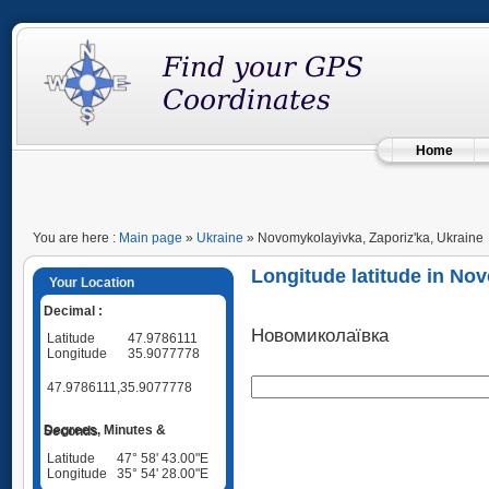
Home
You are here :
Main page
»
Ukraine
» Novomykolayivka, Zaporiz'ka, Ukraine
Longitude latitude in No
Your Location
Decimal :
Новомиколаївка
Latitude
47.9786111
Longitude
35.9077778
47.9786111,35.9077778
Degrees, Minutes & Seconds
Latitude
47° 58' 43.00"E
Longitude
35° 54' 28.00"E